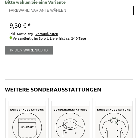
Logostickerei
Sushi-Kittel
Kochjacke Spock
Bitte wählen Sie eine Variante
Kinder-Kochjacke
Kitchen-Shirt
FARBWAHL:
VARIANTE WÄHLEN
Logostickerei
Sushi-Kittel
Euro-Toques DE e.V. Kochjacke
9,30
€
*
Kinder-Kochjacke
inkl. MwSt. zzgl.
Versandkosten
Logostickerei
Versandfertig in: Sofort,
Lieferfrist ca. 2-10 Tage
IN DEN WARENKORB
WEITERE SONDERAUSSTATTUNGEN