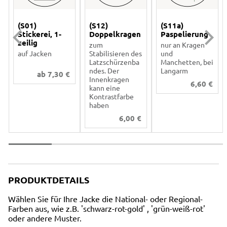
(S01)
(S12)
(S11a)
Stickerei, 1-
Doppelkragen
Paspelierung
zeilig
zum
nur an Kragen
auf Jacken
Stabilisieren des
und
Latzschürzenba
Manchetten, bei
ndes. Der
Langarm
ab
7,30
€
Innenkragen
6,60
€
kann eine
Kontrastfarbe
haben
6,00
€
PRODUKTDETAILS
Wählen Sie für Ihre Jacke die National- oder Regional-
Farben aus, wie z.B. 'schwarz-rot-gold' , 'grün-weiß-rot'
oder andere Muster.