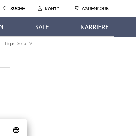
KONTO
SUCHE
WARENKORB
IN
SALE
KARRIERE
15 pro Seite
TEN
SERVICE-WESTEN
SAKKOS
Kellnerinnen-Westen
Fleece-Westen
en
Softshell-Westen
Stepp-Westen
UHE
OR CREWS
ECH