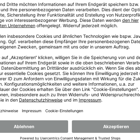
rmer -SALE-
Fleece Bodywarmer POLARTHER
n STEDMAN ST5010
Unisex-Größen, RegularFit , in 6 Farben
erhältlich, von RESULT R037X
12,90
€
20,