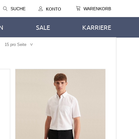
KONTO
SUCHE
WARENKORB
N
SALE
KARRIERE
15 pro Seite
TEN
SERVICE-WESTEN
SAKKOS
Kellnerinnen-Westen
Fleece-Westen
en
Softshell-Westen
Stepp-Westen
UHE
OR CREWS
ECH