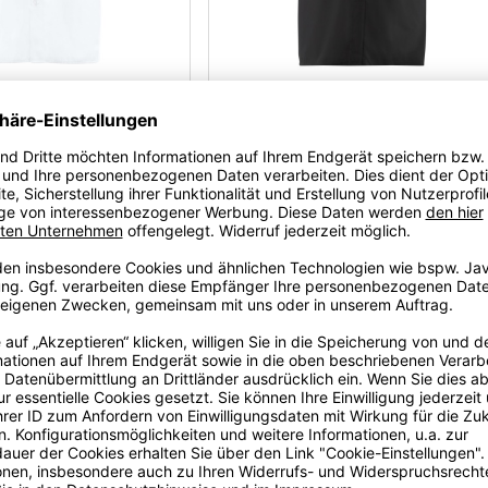
Hemd, schwarz, Gr.41/42 -SALE-
Kurzarm -SALE-
38,00
€
11,