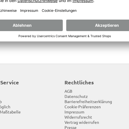
x, Gr.39/40 -SALE-
Hemd, schwarz -SALE-
Halbarm, Gr.39/40
15,00
€
15,
 Service
Rechtliches
AGB
Datenschutz
b
Barrierefreiheitserklärung
öglich
Cookie-Präferenzen
 Maßtabelle
Impressum
Widerrufsrecht
Vertrag widerrufen
Presse