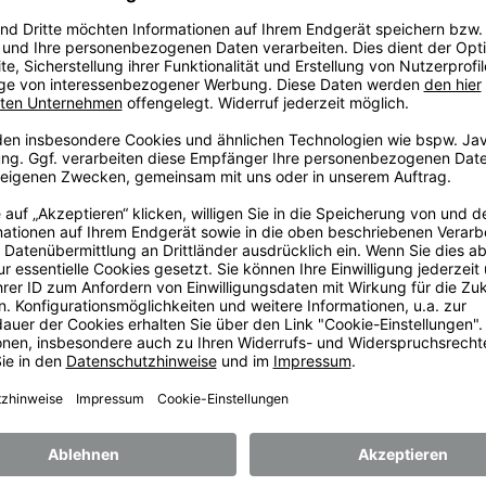
ge
llen
tuch
nen Farben lieferbar
10,50
€