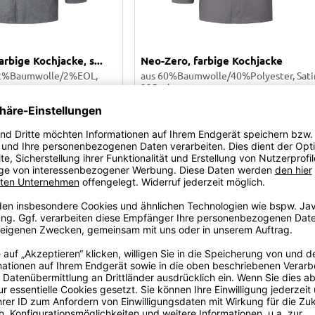
rbige Kochjacke, s...
Neo-Zero, farbige Kochjacke
42%Baumwolle/2%EOL,
aus 60%Baumwolle/40%Polyester, Sati
225 g/qm
ab
80,00
€
83,