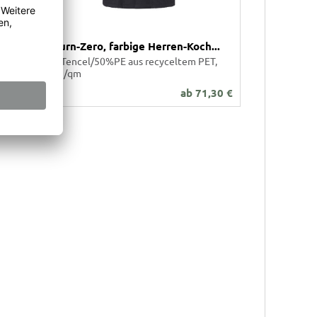
ke
Return-Zero, farbige Herren-Koch...
50%Tencel/50%PE aus recyceltem PET,
200g/qm
60
€
ab
71,30
€