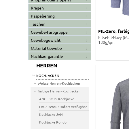
Halstücher
Küchenwerkzeu
Kragen
Service-Krawatten
Ausstecher & Tü
Paspelierung
Tücher/Touchons
Taschen
Masken
FIL-Zero, farb
Gewebe-Farbgruppe
Fil-a-Fil-Navy 
Gewebegewicht
180g/qm
Material Gewebe
Nachkaufgarantie
Z
u
HERREN
m
S
KOCHJACKEN
e
i
Weisse Herren-Kochjacken
t
e
Farbige Herren-Kochjacken
ANGEBOTS-Kochjacken
n
LAGERWARE sofort verfügbar
ANGEBOTS-Kochjacke
i
n
Europas Beste 2025
LAGERWARE sofort verfügbar
h
a
Euro-Toques DE e.V. Kochjacke
Kochjacke JAN
l
t
Kochjacke Everett -Angebot-
Kochjacke Rondo