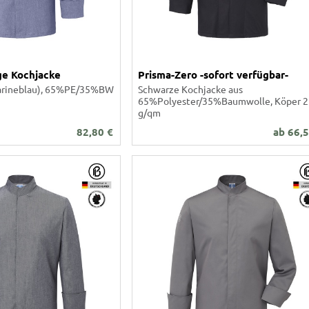
ge
llen
ige Kochjacke
Prisma-Zero -sofort verfügbar-
(Marineblau), 65%PE/35%BW
Schwarze Kochjacke aus
65%Polyester/35%Baumwolle, Köper 
g/qm
82,80
€
ab
66,