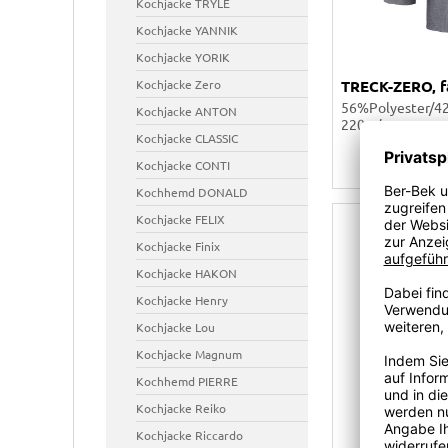
Kochjacke JAN
Kochjacke TRYLE
Kochjacke Madison -Angebot-
Kochjacke YANNIK
Kochjacke YANNIK
Kochjacke YORIK
Kochjacke Zero
Kochjacke Zero
TRECK-ZERO, fa
56%Polyester/
Kochjacke ANTON
Kochjacke ANTON
220 g/qm
Kochjacke CLASSIC
Kochjacke CLASSIC
Kochjacke CONTI
Kochjacke CONTI
Kochjacke FELIX
Kochhemd DONALD
Kochjacke Finix
Kochjacke FELIX
Kochjacke HAKON
Kochjacke Finix
Kochjacke HENRY
Kochjacke HAKON
Kochjacke Magnum
Kochjacke Henry
Kochhemd Pierre
Kochjacke Lou
Kochjacke Reiko
Kochjacke Magnum
Kochjacke Riccardo
Kochhemd PIERRE
Kochjacke Rondo
Kochjacke Reiko
Kochhemd STENIO
Kochjacke Riccardo