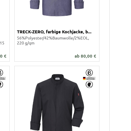
TRECK-ZERO, farbige Kochjacke, b...
56%Polyester/42%Baumwolle/2%EOL,
215
220 g/qm
50
€
ab
80,00
€