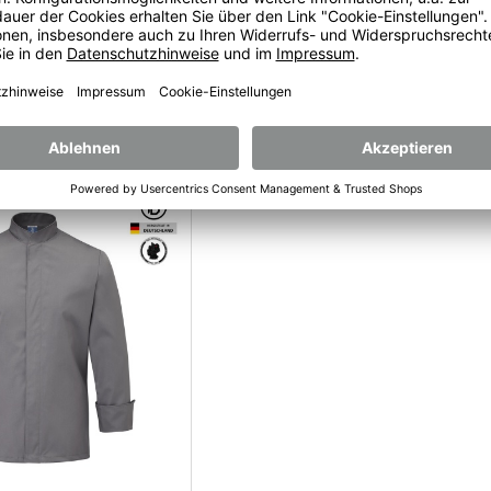
ige Kochjacke
Nero-Zero, farbige Herren-Kochjac
 (optisch Grau-melange),
65%Polyester/35%Baumwolle,
180g/qm
Satinstreifen 210 g/qm
82,80
€
68,