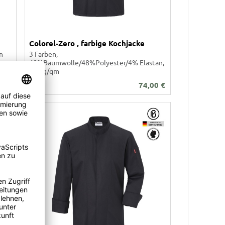
Colorel-Zero , farbige Kochjacke
n
3 Farben,
48%Baumwolle/48%Polyester/4% Elastan,
200 g/qm
00
€
74,00
€