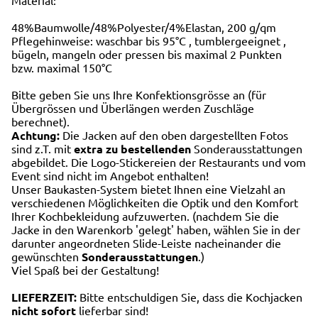
Material:
48%Baumwolle/48%Polyester/4%Elastan, 200 g/qm
Pflegehinweise: waschbar bis 95°C , tumblergeeignet ,
bügeln, mangeln oder pressen bis maximal 2 Punkten
bzw. maximal 150°C
Bitte geben Sie uns Ihre Konfektionsgrösse an (für
Übergrössen und Überlängen werden Zuschläge
berechnet).
Achtung:
Die Jacken auf den oben dargestellten Fotos
sind z.T. mit
extra zu bestellenden
Sonderausstattungen
abgebildet. Die Logo-Stickereien der Restaurants und vom
Event sind nicht im Angebot enthalten!
Unser Baukasten-System bietet Ihnen eine Vielzahl an
verschiedenen Möglichkeiten die Optik und den Komfort
Ihrer Kochbekleidung aufzuwerten. (nachdem Sie die
Jacke in den Warenkorb 'gelegt' haben, wählen Sie in der
darunter angeordneten Slide-Leiste nacheinander die
gewünschten
Sonderausstattungen
.)
Viel Spaß bei der Gestaltung!
LIEFERZEIT:
Bitte entschuldigen Sie, dass die Kochjacken
nicht sofort
lieferbar sind!