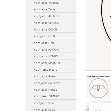
Kochjacke YANNIK
Halstücher
Küchenwerkzeu
Kochjacke Zero
Service-Krawatten
Ausstecher & Tü
Tücher/Touchons
Kochjacke ANTON
Masken
Kochjacke CLASSIC
Kochjacke CONTI
Kochjacke FELIX
Kochjacke Finix
Kochjacke HAKON
Kochjacke HENRY
Kochjacke Magnum
Kochhemd Pierre
Kochjacke Reiko
Kochjacke Riccardo
Kochjacke Rondo
Kochhemd STENIO
Kochjacke Solo
Kochjacke Spock