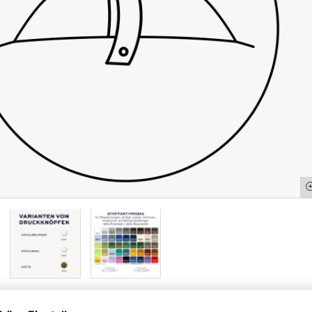
ge
llen