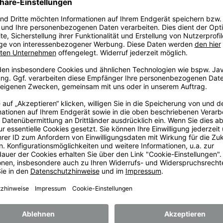
SONDERAUSSTATTUNGEN
e (12
(S01) Stickerei, 1-
(S04) Stoffknöpfe
zeilig
wattiert, weiß oder
e
auf Jacken
farbig, (12er Satz)
en
ab
29,50
€
ab
7,30
€
b
11,40
€