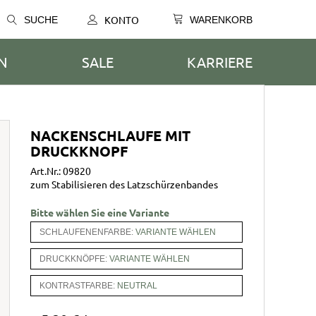
KONTO
SUCHE
WARENKORB
N
SALE
KARRIERE
SHIRTS
SHIRTS
BEKLEIDUNG
NACKENSCHLAUFE MIT
Blusen
Hemden
Service-Kleidung
DRUCKKNOPF
Polo-Shirts
Polo-Shirts
Catering-Kleidung
T-Shirts
T-Shirts
Art.Nr.: 09820
zum Stabilisieren des Latzschürzenbandes
Sweat-Shirts
Sweat-Shirts
Hoodies
Hoodies
Bitte wählen Sie eine Variante
tten
Logostickerei
Logostickerei
SCHLAUFENENFARBE:
VARIANTE WÄHLEN
DRUCKKNÖPFE:
VARIANTE WÄHLEN
KONTRASTFARBE:
NEUTRAL