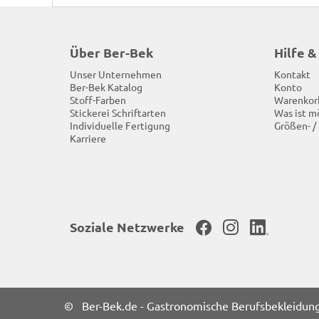
Kochjacke Magnum
von: PUMA
Kochhemd PIERRE
von: SHOES FOR CREWS
Über Ber-Bek
Kochjacke Reiko
von: SIKA
Hilfe &
Kochjacke Riccardo
von WEGA
Unser Unternehmen
Kontakt
Ber-Bek Katalog
Konto
Kochhemd STENIO
Stoff-Farben
Warenkor
Kochjacke Sandro
Stickerei Schriftarten
Was ist m
Individuelle Fertigung
Größen- /
Kochjacke Severius
Karriere
Kochjacke Solo
Kochjacke Spock
Kinder-Kochjacke
Kochjacke CARLO
Kochjacke Alex
Soziale Netzwerke
Kochjacke Linus
Kochjacke Melo
Logostickerei
©
Ber-Bek.de - Gastronomische Berufsbekleidun