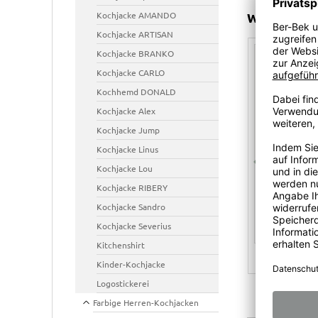
Kochjacke AMANDO
WEITERE 
Kochjacke ARTISAN
Kochjacke BRANKO
Kochjacke CARLO
Kochhemd DONALD
Kochjacke Alex
Kochjacke Jump
Kochjacke Linus
Kochjacke Lou
Eingesetzte
Kugelschreibertasc
Druckknöpf
eisten-
he
Stück)
Kochjacke RIBERY
Brusttasche
(S10)
verschieden
Kochjacke Sandro
S07)
Ausführung
Kochjacke Severius
5,10
€
a
7,90
€ *
Kitchenshirt
Kinder-Kochjacke
Logostickerei
Farbige Herren-Kochjacken