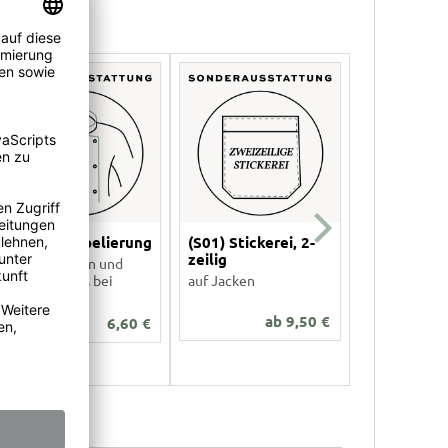
(S11a) Paspelierung
(S01) Stickerei, 2-
Farbiger
zeilig
Ärmelbesa
nur an Kragen und
Manchetten, bei
auf Jacken
(S09) bei Ku
Langarm
ab
9,50
€
6,60
€